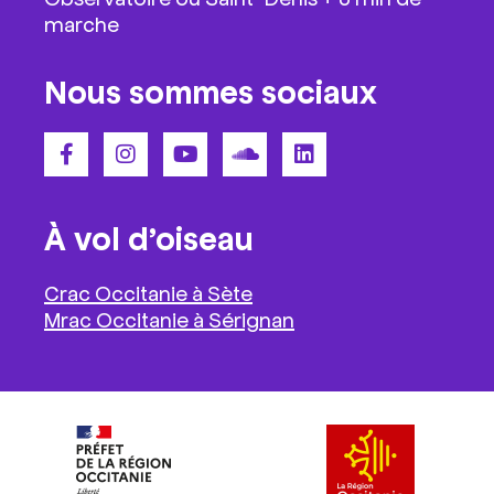
marche
Nous sommes sociaux
À vol d’oiseau
Crac Occitanie à Sète
Mrac Occitanie à Sérignan