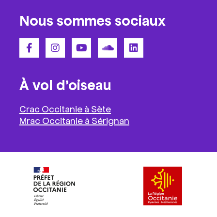
Nous sommes sociaux
À vol d’oiseau
Crac Occitanie à Sète
Mrac Occitanie à Sérignan