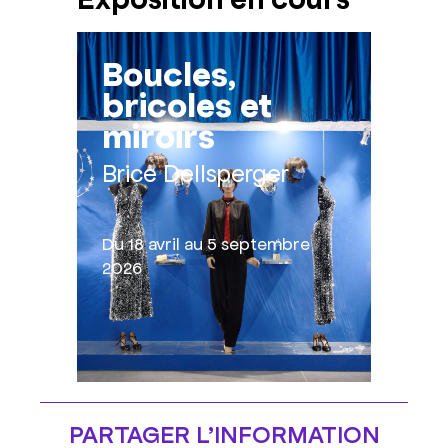
Boucles,
bricoles et
miroirs
Brice Dellsperger
Du 18 avril au 5 septembre
2026
PARTAGER L’​INFORMATION