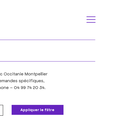
c Occitanie Montpellier
 demandes spécifiques,
hone – 04 99 74 20 34.
Appliquer le filtre