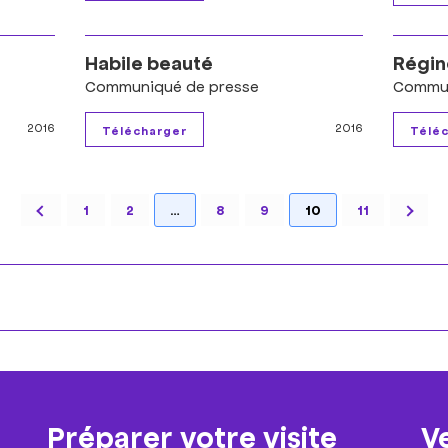
Habile beauté
Régin
Communiqué de presse
Commun
2016
2016
1
2
…
8
9
10
11
Préparer votre visite
V