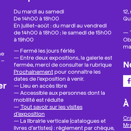
Du mardi au samedi
12,
De 14h00 à 18h00
Qua
En juillet-août : du mardi au vendredi
de 14h00 à 18h00 ; le samedi de 15h00
— T
à 19h00
Ob
ma
—
Fermé les jours fériés
he
— Entre deux expositions, la galerie est
 –
N
fermée, merci de consulter la rubrique
Prochainement
pour connaître les
dates de l’exposition à venir.
er
—
Lieu en accès libre
— Accessible aux personnes dont la
mobilité est réduite
À
—
Tout savoir sur les visites
d’exposition
Cr
— La librairie verticale (catalogues et
Mr
livres d’artistes) : règlement par chèque,