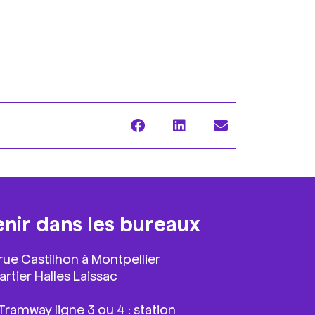
enir dans les bureaux
 rue Castilhon à Montpellier
rtier Halles Laissac
ramway ligne 3 ou 4 : station