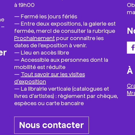
à 19h00
Ob
ma
—
Fermé les jours fériés
he
— Entre deux expositions, la galerie est
 –
N
fermée, merci de consulter la rubrique
Prochainement
pour connaître les
dates de l’exposition à venir.
er
—
Lieu en accès libre
— Accessible aux personnes dont la
mobilité est réduite
À
—
Tout savoir sur les visites
d’exposition
Cr
— La librairie verticale (catalogues et
Mr
livres d’artistes) : règlement par chèque,
espèces ou carte bancaire
Nous contacter