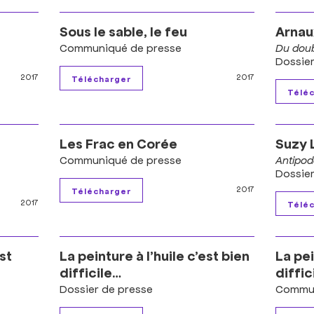
Sous le sable, le feu
Arnau
Communiqué de presse
Du doub
Dossie
2017
2017
Les Frac en Corée
Suzy 
Communiqué de presse
Antipod
Dossie
2017
2017
est
La peinture à l’huile c’est bien
La pei
difficile…
diffici
Dossier de presse
Commun