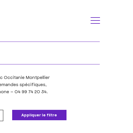
c Occitanie Montpellier
 demandes spécifiques,
hone – 04 99 74 20 34.
Appliquer le filtre