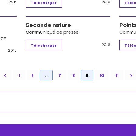
2017
2016
Seconde nature
Point
Communiqué de presse
Commun
age
2016
2016
1
2
…
7
8
9
10
11