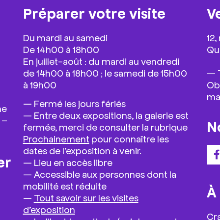
Préparer votre visite
V
Du mardi au samedi
12,
De 14h00 à 18h00
Qua
En juillet-août : du mardi au vendredi
de 14h00 à 18h00 ; le samedi de 15h00
— T
à 19h00
Ob
ma
—
Fermé les jours fériés
he
— Entre deux expositions, la galerie est
 –
N
fermée, merci de consulter la rubrique
Prochainement
pour connaître les
dates de l’exposition à venir.
er
—
Lieu en accès libre
— Accessible aux personnes dont la
mobilité est réduite
À
—
Tout savoir sur les visites
d’exposition
Cr