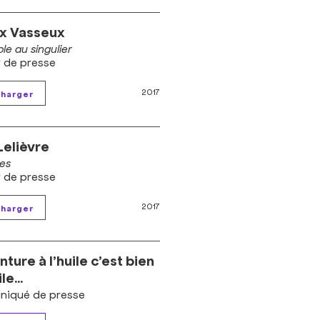
x Vasseux
le au singulier
r de presse
2017
Lelièvre
es
r de presse
2017
nture à l’huile c’est bien
le...
iqué de presse